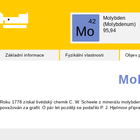
Molybden
42
(Molybdenum)
Mo
95,94
Základní informace
Fyzikální vlastnosti
Objev 
Mo
Roku 1778 získal švédský chemik C. W. Scheele z minerálu molybde
považován za grafit. O pár let později se podařilo P. J. Hjelmovi př