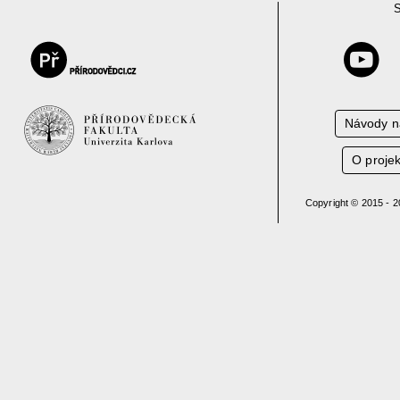
S
Návody n
O proje
Copyright © 2015 - 2