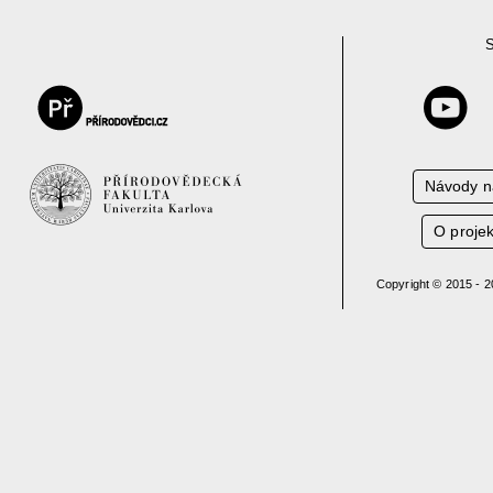
S
Návody n
O proje
Copyright © 2015 - 2