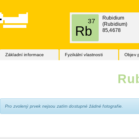
Rubidium
37
(Rubidium)
Rb
85,4678
Základní informace
Fyzikální vlastnosti
Objev 
Ru
Pro zvolený prvek nejsou zatím dostupné žádné fotografie.