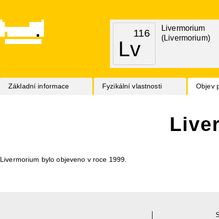
Livermorium
116
(Livermorium)
Lv
Základní informace
Fyzikální vlastnosti
Objev 
Live
Livermorium bylo objeveno v roce 1999.
S