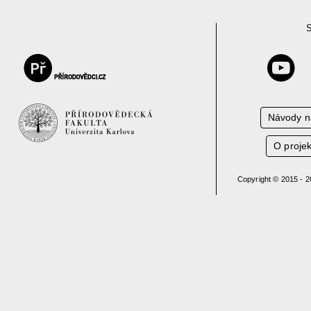
S
Návody n
O proje
Copyright © 2015 - 2