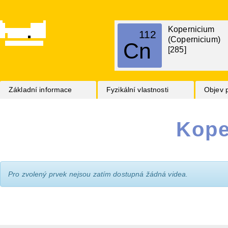
Kopernicium
112
(Copernicium)
Cn
[285]
Základní informace
Fyzikální vlastnosti
Objev 
Kope
Pro zvolený prvek nejsou zatím dostupná žádná videa.